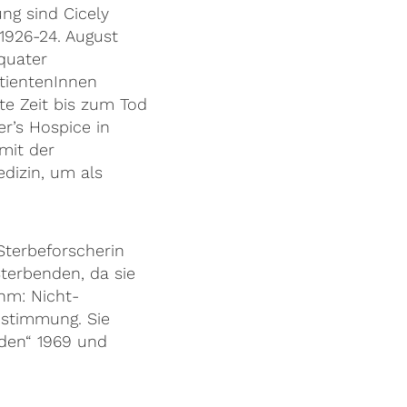
g sind Cicely
 1926-24. August
äquater
tientenInnen
te Zeit bis zum Tod
er’s Hospice in
mit der
dizin, um als
Sterbeforscherin
terbenden, da sie
hm: Nicht-
ustimmung. Sie
nden“ 1969 und