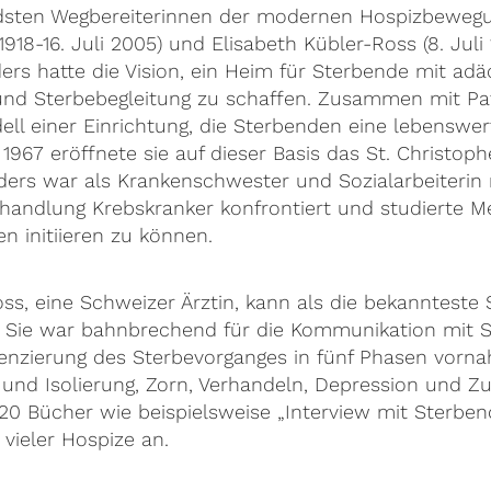
dsten Wegbereiterinnen der modernen Hospizbewegun
1918-16. Juli 2005) und Elisabeth Kübler-Ross (8. Juli
ers hatte die Vision, ein Heim für Sterbende mit ad
und Sterbebegleitung zu schaffen. Zusammen mit Pa
ell einer Einrichtung, die Sterbenden eine lebenswer
 1967 eröffnete sie auf dieser Basis das St. Christoph
ers war als Krankenschwester und Sozialarbeiterin 
andlung Krebskranker konfrontiert und studierte Me
n initiieren zu können.
ss, eine Schweizer Ärztin, kann als die bekannteste 
 Sie war bahnbrechend für die Kommunikation mit S
erenzierung des Sterbevorganges in fünf Phasen vorna
nd Isolierung, Zorn, Verhandeln, Depression und Z
 20 Bücher wie beispielsweise „Interview mit Sterbe
vieler Hospize an.