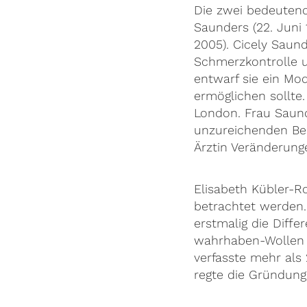
Die zwei bedeuten
Saunders (22. Juni 
2005). Cicely Saund
Schmerzkontrolle 
entwarf sie ein Mod
ermöglichen sollte.
London. Frau Saund
unzureichenden Beh
Ärztin Veränderunge
Elisabeth Kübler-Ro
betrachtet werden.
erstmalig die Diff
wahrhaben-Wollen u
verfasste mehr als
regte die Gründung 