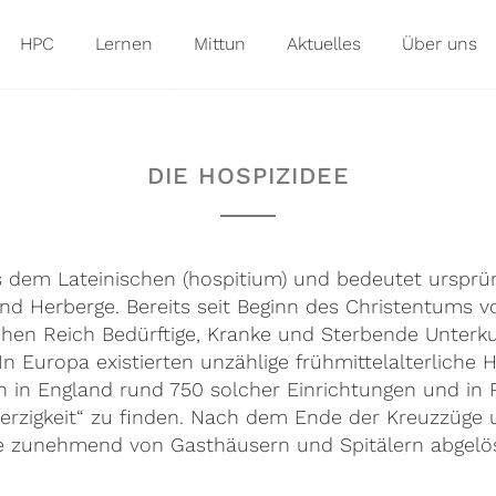
HPC
Lernen
Mittun
Aktuelles
Über uns
DIE HOSPIZIDEE
dem Lateinischen (hospitium) und bedeutet ursprün
nd Herberge. Bereits seit Beginn des Christentums 
en Reich Bedürftige, Kranke und Sterbende Unterkun
 In Europa existierten unzählige frühmittelalterliche
in in England rund 750 solcher Einrichtungen und in 
erzigkeit“ zu finden. Nach dem Ende der Kreuzzüge u
e zunehmend von Gasthäusern und Spitälern abgelös