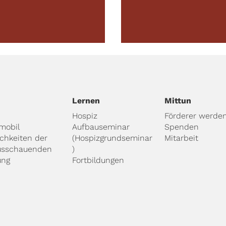
Lernen
Mittun
Hospiz
Förderer werde
mobil
Aufbauseminar
Spenden
ichkeiten der
(Hospizgrundseminar
Mitarbeit
usschauenden
)
ung
Fortbildungen