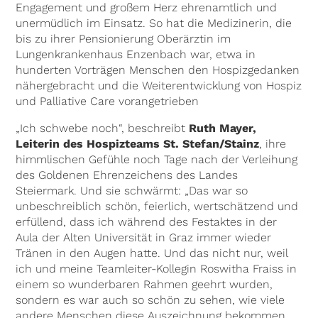
Engagement und großem Herz ehrenamtlich und
unermüdlich im Einsatz. So hat die Medizinerin, die
bis zu ihrer Pensionierung Oberärztin im
Lungenkrankenhaus Enzenbach war, etwa in
hunderten Vorträgen Menschen den Hospizgedanken
nähergebracht und die Weiterentwicklung von Hospiz
und Palliative Care vorangetrieben
„Ich schwebe noch“, beschreibt
Ruth Mayer,
Leiterin des Hospizteams St. Stefan/Stainz
, ihre
himmlischen Gefühle noch Tage nach der Verleihung
des Goldenen Ehrenzeichens des Landes
Steiermark. Und sie schwärmt: „Das war so
unbeschreiblich schön, feierlich, wertschätzend und
erfüllend, dass ich während des Festaktes in der
Aula der Alten Universität in Graz immer wieder
Tränen in den Augen hatte. Und das nicht nur, weil
ich und meine Teamleiter-Kollegin Roswitha Fraiss in
einem so wunderbaren Rahmen geehrt wurden,
sondern es war auch so schön zu sehen, wie viele
andere Menschen diese Auszeichnung bekommen