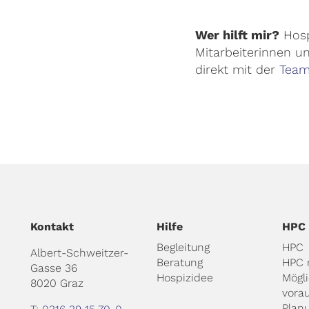
Wer hilft mir?
Hosp
Mitarbeiterinnen un
direkt mit der
Team
Kontakt
Hilfe
HPC
Begleitung
HPC
Albert-Schweitzer-
Beratung
HPC 
Gasse 36
Hospizidee
Mögl
8020 Graz
vora
Plan