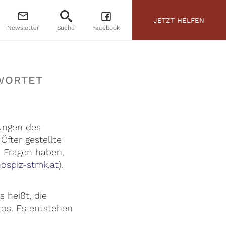
JETZT HELFEN
Newsletter
Suche
Facebook
WORTET
tungen des
fter gestellte
h Fragen haben,
ospiz-stmk.at
).
 heißt, die
los. Es entstehen