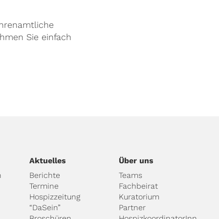
ehrenamtliche
ehmen Sie einfach
Aktuelles
Über uns
n
Berichte
Teams
Termine
Fachbeirat
Hospizzeitung
Kuratorium
“DaSein”
Partner
Broschüren
HospizkoordinatorInn