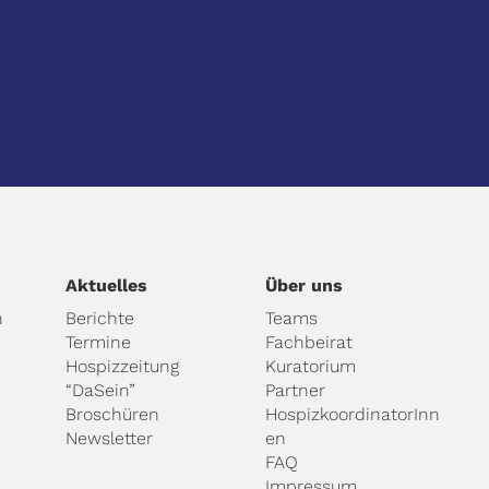
Aktuelles
Über uns
n
Berichte
Teams
Termine
Fachbeirat
Hospizzeitung
Kuratorium
“DaSein”
Partner
Broschüren
HospizkoordinatorInn
Newsletter
en
FAQ
Impressum