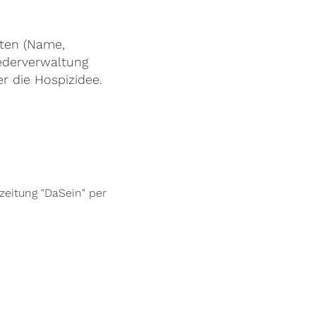
aten (Name,
ederverwaltung
r die Hospizidee.
eitung "DaSein" per