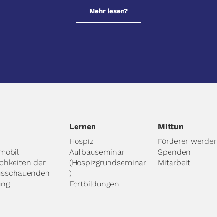
Mehr lesen?
Lernen
Mittun
Hospiz
Förderer werde
mobil
Aufbauseminar
Spenden
ichkeiten der
(Hospizgrundseminar
Mitarbeit
usschauenden
)
ung
Fortbildungen