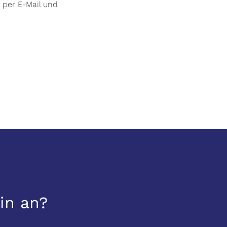
 per E-Mail und
in an?