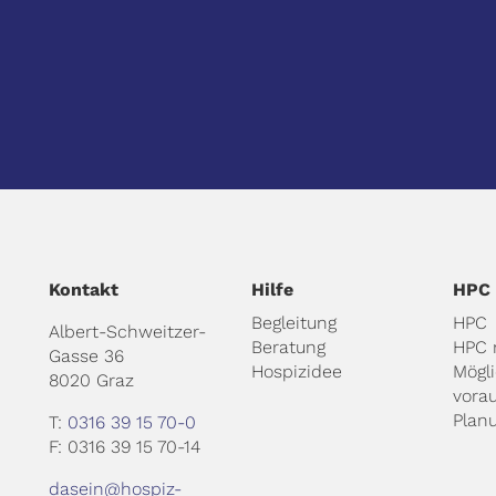
Kontakt
Hilfe
HPC
Begleitung
HPC
Albert-Schweitzer-
Beratung
HPC 
Gasse 36
Hospizidee
Mögl
8020 Graz
vora
Plan
T:
0316 39 15 70-0
F: 0316 39 15 70-14
dasein@hospiz-