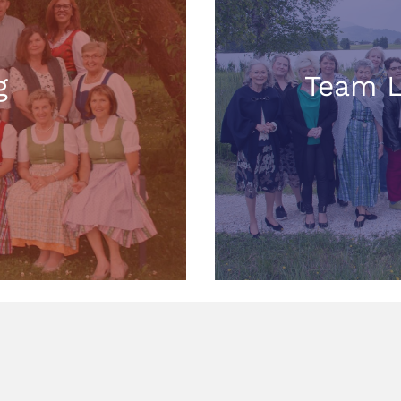
g
Team 