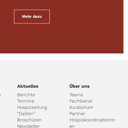
Mehr dazu
Aktuelles
Über uns
n
Berichte
Teams
Termine
Fachbeirat
Hospizzeitung
Kuratorium
“DaSein”
Partner
Broschüren
HospizkoordinatorInn
Newsletter
en