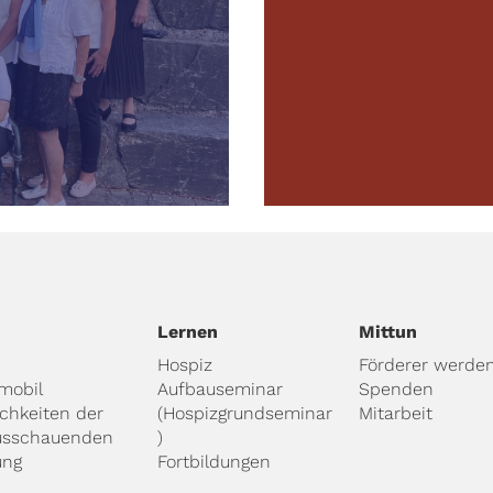
Lernen
Mittun
Hospiz
Förderer werde
mobil
Aufbauseminar
Spenden
ichkeiten der
(Hospizgrundseminar
Mitarbeit
usschauenden
)
ung
Fortbildungen