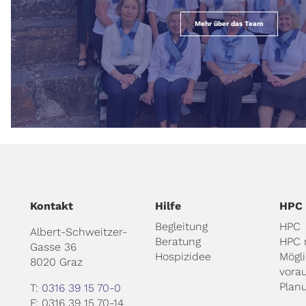
Mehr über das Team
Kontakt
Hilfe
HPC
Begleitung
HPC
Albert-Schweitzer-
Beratung
HPC 
Gasse 36
Hospizidee
Mögl
8020 Graz
vora
Plan
T:
0316 39 15 70-0
F: 0316 39 15 70-14