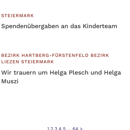
STEIERMARK
Spendenübergaben an das Kinderteam
BEZIRK HARTBERG-FÜRSTENFELD
BEZIRK
LIEZEN
STEIERMARK
Wir trauern um Helga Plesch und Helga
Muszi
Seitennummerierung
1
2
3
4
5
…
64
>