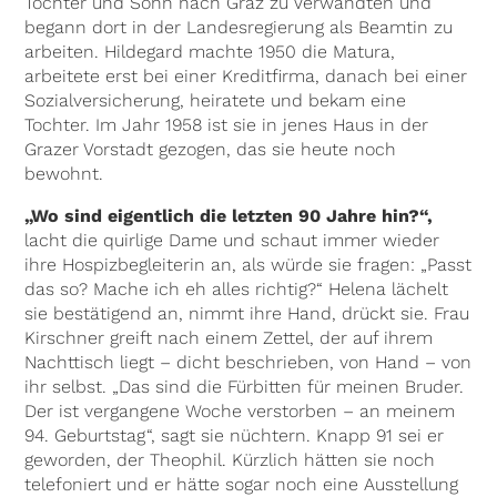
Tochter und Sohn nach Graz zu Verwandten und
begann dort in der Landesregierung als Beamtin zu
arbeiten. Hildegard machte 1950 die Matura,
arbeitete erst bei einer Kreditfirma, danach bei einer
Sozialversicherung, heiratete und bekam eine
Tochter. Im Jahr 1958 ist sie in jenes Haus in der
Grazer Vorstadt gezogen, das sie heute noch
bewohnt.
„Wo sind eigentlich die letzten 90 Jahre hin?“,
lacht die quirlige Dame und schaut immer wieder
ihre Hospizbegleiterin an, als würde sie fragen: „Passt
das so? Mache ich eh alles richtig?“ Helena lächelt
sie bestätigend an, nimmt ihre Hand, drückt sie. Frau
Kirschner greift nach einem Zettel, der auf ihrem
Nachttisch liegt – dicht beschrieben, von Hand – von
ihr selbst. „Das sind die Fürbitten für meinen Bruder.
Der ist vergangene Woche verstorben – an meinem
94. Geburtstag“, sagt sie nüchtern. Knapp 91 sei er
geworden, der Theophil. Kürzlich hätten sie noch
telefoniert und er hätte sogar noch eine Ausstellung