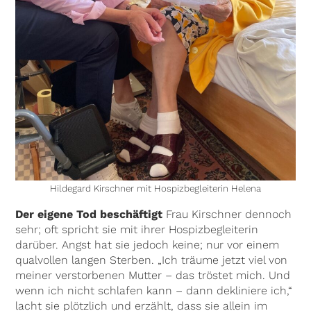
Hildegard Kirschner mit Hospizbegleiterin Helena
Der eigene Tod beschäftigt
Frau Kirschner dennoch
sehr; oft spricht sie mit ihrer Hospizbegleiterin
darüber. Angst hat sie jedoch keine; nur vor einem
qualvollen langen Sterben. „Ich träume jetzt viel von
meiner verstorbenen Mutter – das tröstet mich. Und
wenn ich nicht schlafen kann – dann dekliniere ich,“
lacht sie plötzlich und erzählt, dass sie allein im