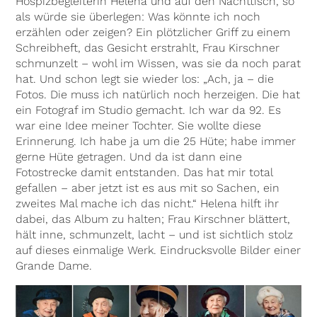
Hospizbegleiterin Helena und auf den Nachttisch, so
als würde sie überlegen: Was könnte ich noch
erzählen oder zeigen? Ein plötzlicher Griff zu einem
Schreibheft, das Gesicht erstrahlt, Frau Kirschner
schmunzelt – wohl im Wissen, was sie da noch parat
hat. Und schon legt sie wieder los: „Ach, ja – die
Fotos. Die muss ich natürlich noch herzeigen. Die hat
ein Fotograf im Studio gemacht. Ich war da 92. Es
war eine Idee meiner Tochter. Sie wollte diese
Erinnerung. Ich habe ja um die 25 Hüte; habe immer
gerne Hüte getragen. Und da ist dann eine
Fotostrecke damit entstanden. Das hat mir total
gefallen – aber jetzt ist es aus mit so Sachen, ein
zweites Mal mache ich das nicht.“ Helena hilft ihr
dabei, das Album zu halten; Frau Kirschner blättert,
hält inne, schmunzelt, lacht – und ist sichtlich stolz
auf dieses einmalige Werk. Eindrucksvolle Bilder einer
Grande Dame.