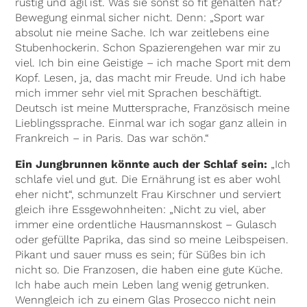
rüstig und agil ist. Was sie sonst so fit gehalten hat?
Bewegung einmal sicher nicht. Denn: „Sport war
absolut nie meine Sache. Ich war zeitlebens eine
Stubenhockerin. Schon Spazierengehen war mir zu
viel. Ich bin eine Geistige – ich mache Sport mit dem
Kopf. Lesen, ja, das macht mir Freude. Und ich habe
mich immer sehr viel mit Sprachen beschäftigt.
Deutsch ist meine Muttersprache, Französisch meine
Lieblingssprache. Einmal war ich sogar ganz allein in
Frankreich – in Paris. Das war schön.“
Ein Jungbrunnen könnte auch der Schlaf sein:
„Ich
schlafe viel und gut. Die Ernährung ist es aber wohl
eher nicht“, schmunzelt Frau Kirschner und serviert
gleich ihre Essgewohnheiten: „Nicht zu viel, aber
immer eine ordentliche Hausmannskost – Gulasch
oder gefüllte Paprika, das sind so meine Leibspeisen.
Pikant und sauer muss es sein; für Süßes bin ich
nicht so. Die Franzosen, die haben eine gute Küche.
Ich habe auch mein Leben lang wenig getrunken.
Wenngleich ich zu einem Glas Prosecco nicht nein